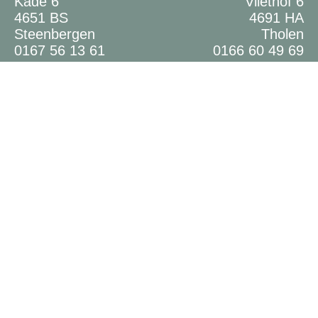
Kade 6
Vliethof 6
4651 BS
4691 HA
Steenbergen
Tholen
0167 56 13 61
0166 60 49 69
Meer...
Nieuws
Student Bregje
Student Dena
Gratis masterclass geboorteplan 24 mei
Meer...