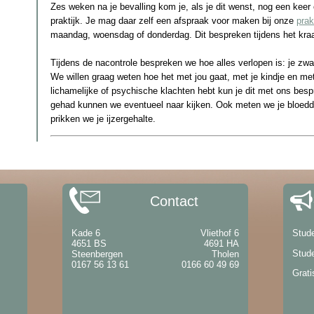
Zes weken na je bevalling kom je, als je dit wenst, nog een keer 
praktijk. Je mag daar zelf een afspraak voor maken bij onze
prak
maandag, woensdag of donderdag. Dit bespreken tijdens het kra
Tijdens de nacontrole bespreken we hoe alles verlopen is: je zw
We willen graag weten hoe het met jou gaat, met je kindje en me
lichamelijke of psychische klachten hebt kun je dit met ons bes
gehad kunnen we eventueel naar kijken. Ook meten we je bloeddr
prikken we je ijzergehalte.
Contact
Kade 6
Vliethof 6
Stud
4651 BS
4691 HA
Stud
Steenbergen
Tholen
0167 56 13 61
0166 60 49 69
Grati