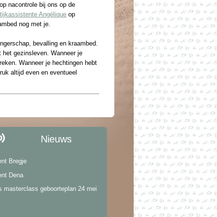
op nacontrole bij ons op de
tijkassistente Angélique
op
ambed nog met je.
angerschap, bevalling en kraambed.
t het gezinsleven. Wanneer je
preken. Wanneer je hechtingen hebt
uk altijd even en eventueel
Nieuws
ent Bregje
ent Dena
s masterclass geboorteplan 24 mei