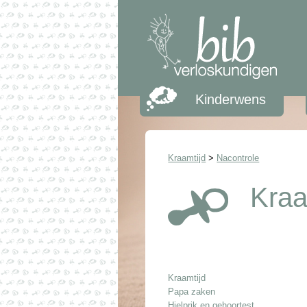
Kinderwens
Kraamtijd
>
Nacontrole
Kraa
Kraamtijd
Papa zaken
Hielprik en gehoortest